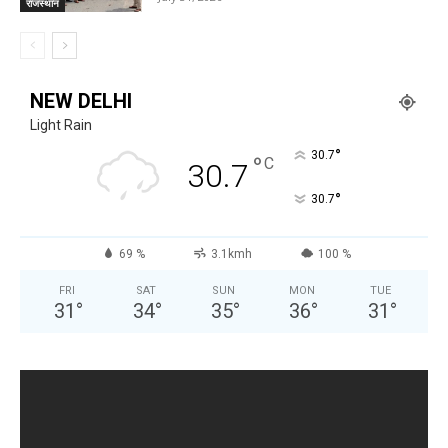
राजस्थान
NEW DELHI
Light Rain
°
30.7
°
C
30.7
°
30.7
69 %
3.1kmh
100 %
FRI
SAT
SUN
MON
TUE
31
°
34
°
35
°
36
°
31
°