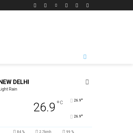
NEW DELHI
Light Rain
°
26.9
°
C
26.9
°
26.9
84 %
2.7kmh
99 %