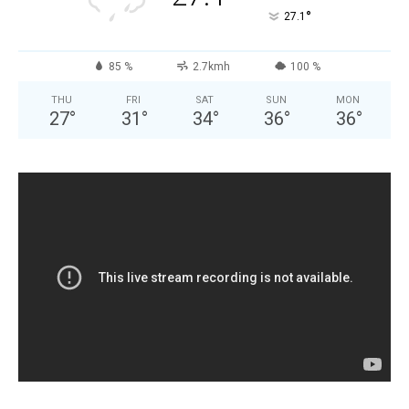
°
27.1
85 %
2.7kmh
100 %
THU
FRI
SAT
SUN
MON
27
°
31
°
34
°
36
°
36
°