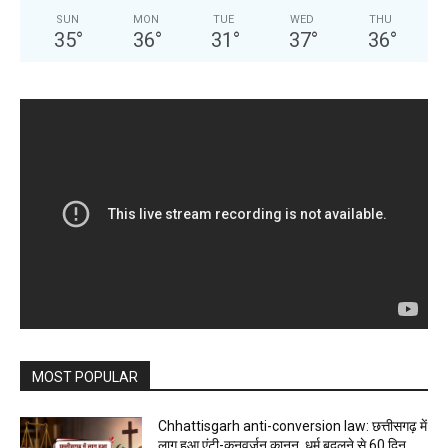
SUN
MON
TUE
WED
THU
35
°
36
°
31
°
37
°
36
°
MOST POPULAR
Chhattisgarh anti-conversion law: छत्तीसगढ़ में
लागू हुआ एंटी-कनवर्जन कानून, धर्म बदलने से 60 दिन