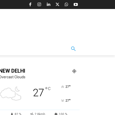
NEW DELHI
Overcast Clouds
°
27
°
C
27
°
27
82 %
2.8kmh
100 %