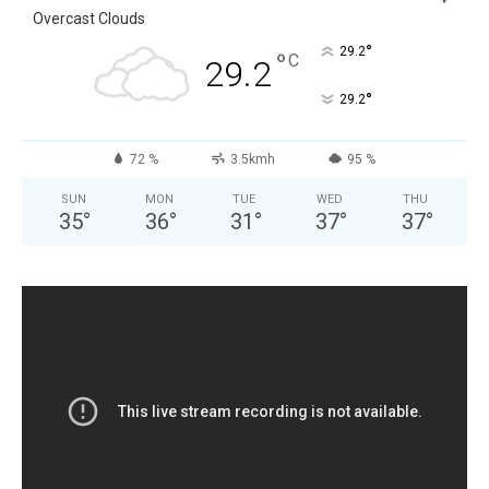
Overcast Clouds
°
29.2
°
C
29.2
°
29.2
72 %
3.5kmh
95 %
SUN
MON
TUE
WED
THU
35
°
36
°
31
°
37
°
37
°