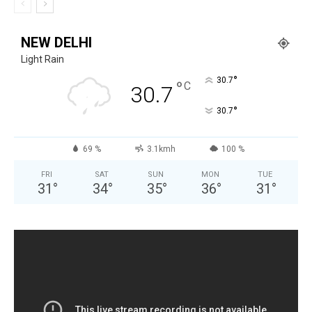
NEW DELHI
Light Rain
°
30.7
°
C
30.7
°
30.7
69 %
3.1kmh
100 %
FRI
SAT
SUN
MON
TUE
31
°
34
°
35
°
36
°
31
°