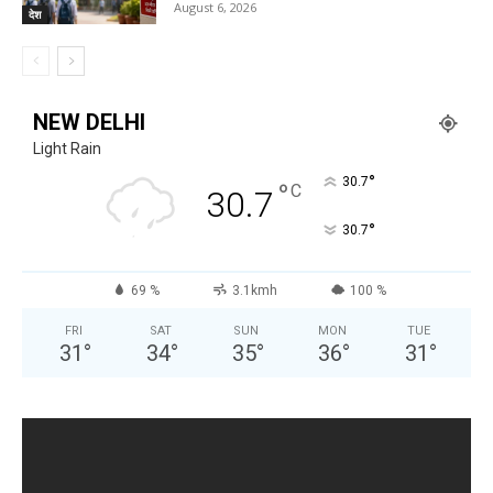
August 6, 2026
देश
NEW DELHI
Light Rain
°
30.7
°
C
30.7
°
30.7
69 %
3.1kmh
100 %
FRI
SAT
SUN
MON
TUE
31
°
34
°
35
°
36
°
31
°