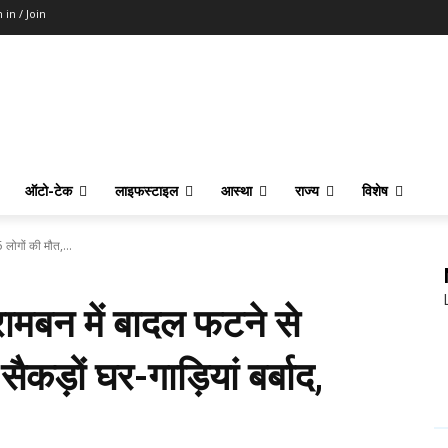
 in / Join
ऑटो-टेक
लाइफस्टाइल
आस्था
राज्य
विशेष
ोगों की मौत,...
बन में बादल फटने से
ैकड़ों घर-गाड़ियां बर्बाद,