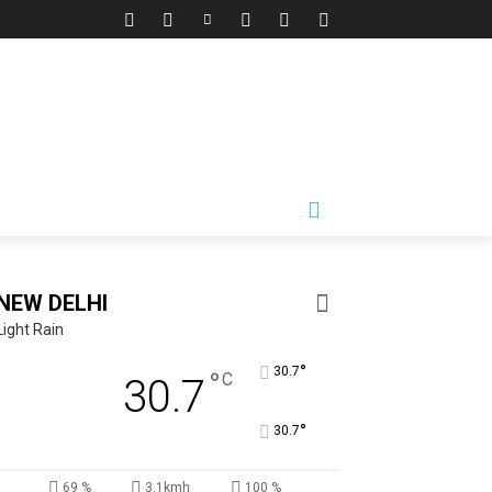
NEW DELHI
Light Rain
°
30.7
°
C
30.7
°
30.7
69 %
3.1kmh
100 %