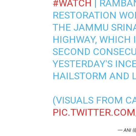
#WATCH
| RAMBAN
RESTORATION WO
THE JAMMU SRIN
HIGHWAY, WHICH 
SECOND CONSECU
YESTERDAY'S INC
HAILSTORM AND L
(VISUALS FROM C
PIC.TWITTER.CO
— ANI (