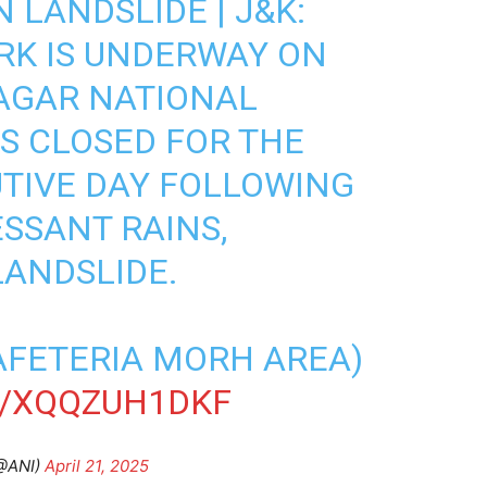
 LANDSLIDE | J&K:
RK IS UNDERWAY ON
AGAR NATIONAL
IS CLOSED FOR THE
TIVE DAY FOLLOWING
ESSANT RAINS,
ANDSLIDE.
AFETERIA MORH AREA)
M/XQQZUH1DKF
@ANI)
April 21, 2025