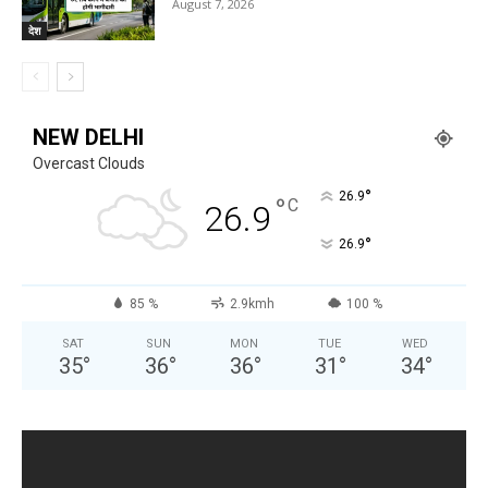
August 7, 2026
देश
NEW DELHI
Overcast Clouds
°
26.9
°
C
26.9
°
26.9
85 %
2.9kmh
100 %
SAT
SUN
MON
TUE
WED
35
°
36
°
36
°
31
°
34
°