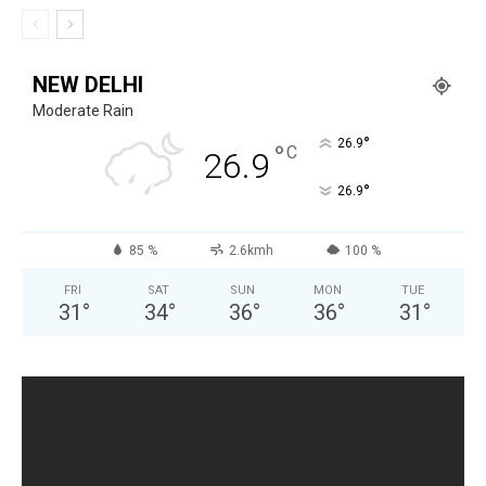
NEW DELHI
Moderate Rain
°
26.9
°
C
26.9
°
26.9
85 %
2.6kmh
100 %
FRI
SAT
SUN
MON
TUE
31
°
34
°
36
°
36
°
31
°