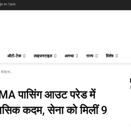
gn in / Join
ऑटो-टेक
लाइफस्टाइल
आस्था
राज्य
विशेष
कैडेट्स...
IMA पासिंग आउट परेड में
ासिक कदम, सेना को मिलीं 9