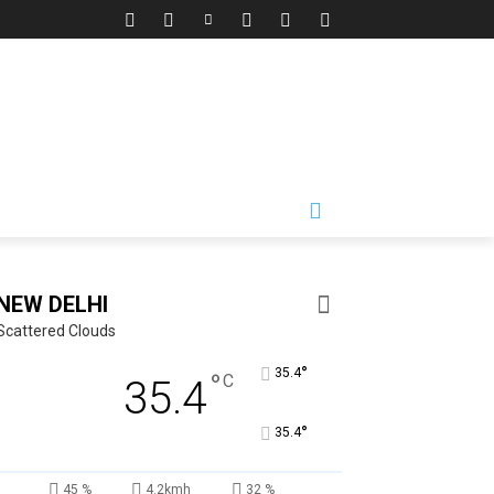
NEW DELHI
Scattered Clouds
°
35.4
°
C
35.4
°
35.4
45 %
4.2kmh
32 %