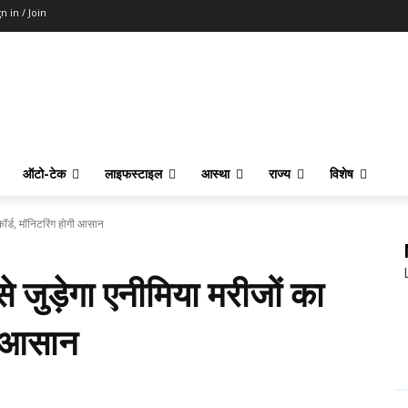
n in / Join
ऑटो-टेक
लाइफस्टाइल
आस्था
राज्य
विशेष
िकॉर्ड, मॉनिटरिंग होगी आसान
े जुड़ेगा एनीमिया मरीजों का
गी आसान