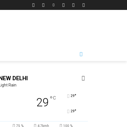
NEW DELHI
Light Rain
°
29
°
C
29
°
29
75 %
4.7kmh
100 %