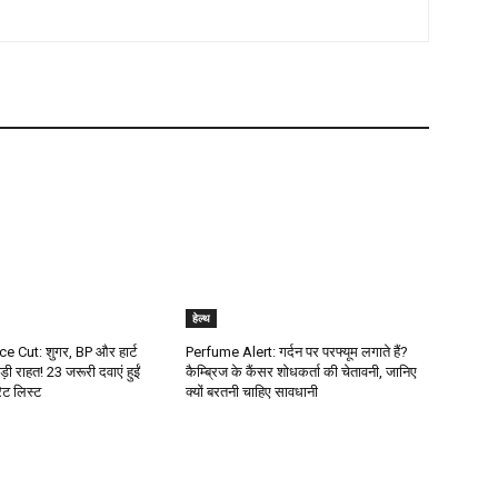
हेल्थ
e Cut: शुगर, BP और हार्ट
Perfume Alert: गर्दन पर परफ्यूम लगाते हैं?
ड़ी राहत! 23 जरूरी दवाएं हुईं
कैम्ब्रिज के कैंसर शोधकर्ता की चेतावनी, जानिए
रेट लिस्ट
क्यों बरतनी चाहिए सावधानी