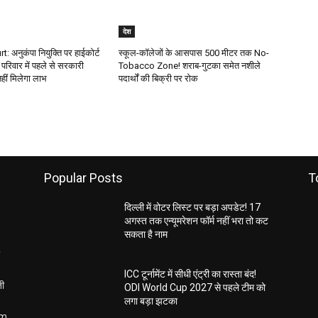
देश
 अनुकंपा नियुक्ति पर हाईकोर्ट
स्कूल-कॉलेजों के आसपास 500 मीटर तक No-
परिवार में पहले से सरकारी
Tobacco Zone! शराब-गुटका समेत नशीले
हीं मिलेगा लाभ
पदार्थों की बिक्री पर रोक
Popular Posts
T
दिल्ली में वोटर लिस्ट पर बड़ा अपडेट! 17
अगस्त तक एन्यूमरेशन फॉर्म नहीं भरा तो कट
सकता है नाम
ICC टूर्नामेंट में सीधी एंट्री का रास्ता बंद!
ती
ODI World Cup 2027 से पहले टीम को
लगा बड़ा झटका
om