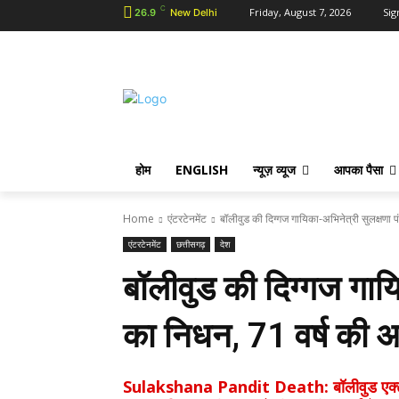
C
Friday, August 7, 2026
Sig
26.9
New Delhi
होम
ENGLISH
न्यूज़ व्यूज
आपका पैसा
Home
एंटरटेनमेंट
बॉलीवुड की दिग्गज गायिका-अभिनेत्री सुलक्षणा 
एंटरटेनमेंट
छत्तीसगढ़
देश
बॉलीवुड की दिग्गज गायि
का निधन, 71 वर्ष की आय
Sulakshana Pandit Death: बॉलीवुड एक्ट्रेस 