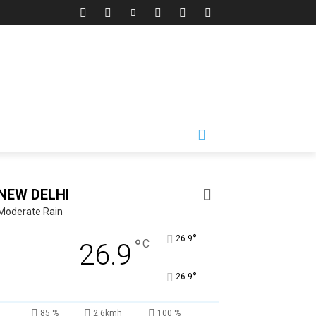
NEW DELHI
Moderate Rain
°
26.9
°
C
26.9
°
26.9
85 %
2.6kmh
100 %