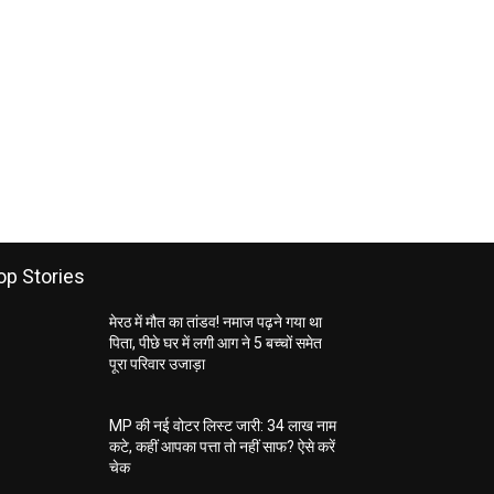
op Stories
मेरठ में मौत का तांडव! नमाज पढ़ने गया था
पिता, पीछे घर में लगी आग ने 5 बच्चों समेत
पूरा परिवार उजाड़ा
MP की नई वोटर लिस्ट जारी: 34 लाख नाम
कटे, कहीं आपका पत्ता तो नहीं साफ? ऐसे करें
चेक