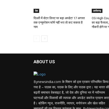
देश
छत्तीसगढ़
दिल्ली में वोटर लिस्ट पर बड़ा अपडेट! 17 अगस्त
CG High Court:
तक एन्यूमरेशन फॉर्म नहीं भरा तो कट सकता है
का बड़ा फैसला, 
नाम
नौकरी होने पर न
ABOUT US
Bynewsindia.com के मिशन को इस प्रकार परिभाषित किया
गया है – पाठक का, पाठक के लिए और पाठक द्वारा। यह भारत की
बढ़ती समाचार वेबसाइट है, जो देश और दुनिया भर में नवीनतम
घटनाओं और विकासों की व्यापक और अपडेट कवरेज प्रदान कर
है। ब्रेकिंग न्यूज, राजनीति, व्यापार, मनोरंजन और खेल सहित
समाचारों की एक विस्तृत श्रृंखला के साथ, ByNewsIndia.c