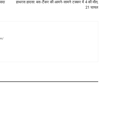
यादा
हाथरस हादसा: बस-टैंकर की आमने-सामने टक्कर में 4 की मौत,
21 घायल
om/