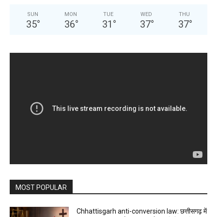
SUN
MON
TUE
WED
THU
35
°
36
°
31
°
37
°
37
°
MOST POPULAR
Chhattisgarh anti-conversion law: छत्तीसगढ़ में