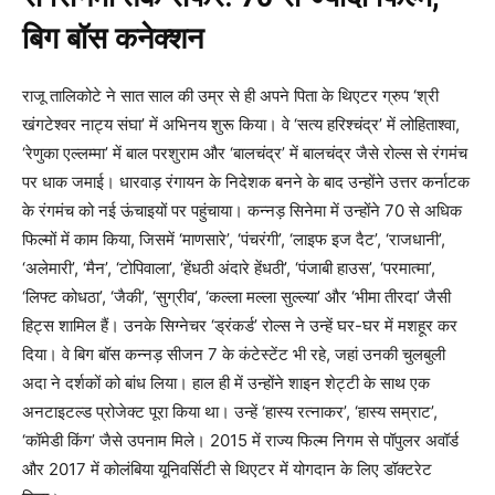
बिग बॉस कनेक्शन
राजू तालिकोटे ने सात साल की उम्र से ही अपने पिता के थिएटर ग्रुप ‘श्री
खंगटेश्वर नाट्य संघा’ में अभिनय शुरू किया। वे ‘सत्य हरिश्चंद्र’ में लोहिताश्वा,
‘रेणुका एल्लम्मा’ में बाल परशुराम और ‘बालचंद्र’ में बालचंद्र जैसे रोल्स से रंगमंच
पर धाक जमाई। धारवाड़ रंगायन के निदेशक बनने के बाद उन्होंने उत्तर कर्नाटक
के रंगमंच को नई ऊंचाइयों पर पहुंचाया। कन्नड़ सिनेमा में उन्होंने 70 से अधिक
फिल्मों में काम किया, जिसमें ‘माणसारे’, ‘पंचरंगी’, ‘लाइफ इज दैट’, ‘राजधानी’,
‘अलेमारी’, ‘मैन’, ‘टोपिवाला’, ‘हेंधठी अंदारे हेंधठी’, ‘पंजाबी हाउस’, ‘परमात्मा’,
‘लिफ्ट कोधठा’, ‘जैकी’, ‘सुग्रीव’, ‘कल्ला मल्ला सुल्ल्या’ और ‘भीमा तीरदा’ जैसी
हिट्स शामिल हैं। उनके सिग्नेचर ‘ड्रंकर्ड’ रोल्स ने उन्हें घर-घर में मशहूर कर
दिया। वे बिग बॉस कन्नड़ सीजन 7 के कंटेस्टेंट भी रहे, जहां उनकी चुलबुली
अदा ने दर्शकों को बांध लिया। हाल ही में उन्होंने शाइन शेट्टी के साथ एक
अनटाइटल्ड प्रोजेक्ट पूरा किया था। उन्हें ‘हास्य रत्नाकर’, ‘हास्य सम्राट’,
‘कॉमेडी किंग’ जैसे उपनाम मिले। 2015 में राज्य फिल्म निगम से पॉपुलर अवॉर्ड
और 2017 में कोलंबिया यूनिवर्सिटी से थिएटर में योगदान के लिए डॉक्टरेट