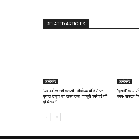
RELATED ARTICLES
एंटरटेनमेंट
एंटरटेनमेंट
‘अब बर्दाश्त नहीं करूंगी’, डीपफेक वीडियो पर
‘जुगनी’ के आपत
मृणाल ठाकुर का सख्त रुख, कानूनी कार्रवाई की
कहा- वायरल क्ल
दी चेतावनी