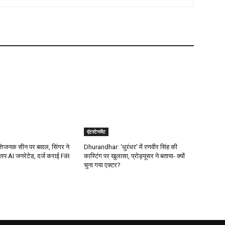
एंटरटेनमेंट
्तिजनक सीन पर बवाल, सिंगर ने
Dhurandhar: ‘धुरंधर’ में रणवीर सिंह की
िप AI जनरेटेड, दर्ज कराई FIR
कास्टिंग पर खुलासा, प्रोड्यूसर ने बताया- क्यों
चुना गया एक्टर?