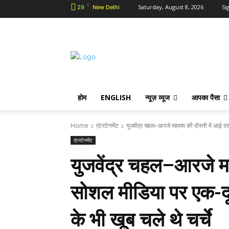
C
Saturday, August 8, 2026
Sig
29
New Delhi
होम
ENGLISH
न्यूज़ व्यूज
आपका पैसा
Home
एंटरटेनमेंट
युजवेंद्र चहल–आरजे महवश की दोस्ती में आई दर
एंटरटेनमेंट
युजवेंद्र चहल–आरजे म
सोशल मीडिया पर एक-द
के भी खूब चले थे चर्चे