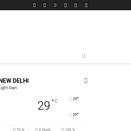
NEW DELHI
Light Rain
°
29
°
C
29
°
29
75 %
4.7kmh
100 %