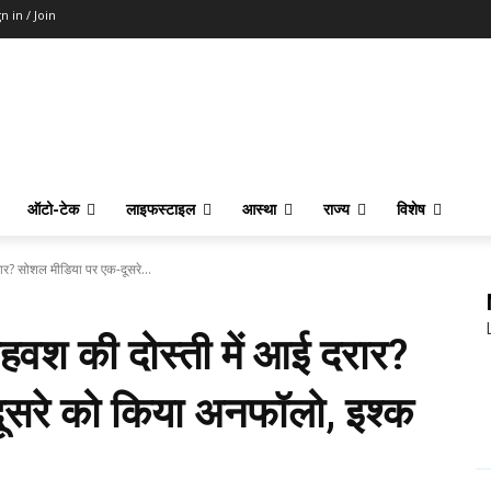
n in / Join
ऑटो-टेक
लाइफस्टाइल
आस्था
राज्य
विशेष
ार? सोशल मीडिया पर एक-दूसरे...
हवश की दोस्ती में आई दरार?
ूसरे को किया अनफॉलो, इश्क