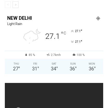
NEW DELHI
Light Rain
°
27.1
°
C
27.1
°
27.1
85 %
2.7kmh
100 %
THU
FRI
SAT
SUN
MON
27
°
31
°
34
°
36
°
36
°