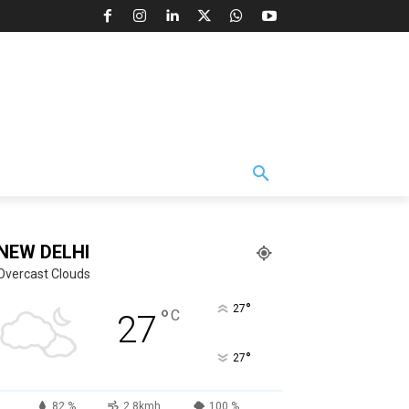
NEW DELHI
Overcast Clouds
°
27
°
C
27
°
27
82 %
2.8kmh
100 %