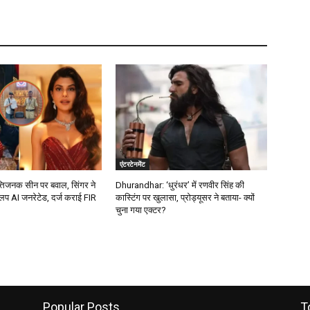
एंटरटेनमेंट
्तिजनक सीन पर बवाल, सिंगर ने
Dhurandhar: ‘धुरंधर’ में रणवीर सिंह की
िप AI जनरेटेड, दर्ज कराई FIR
कास्टिंग पर खुलासा, प्रोड्यूसर ने बताया- क्यों
चुना गया एक्टर?
Popular Posts
T