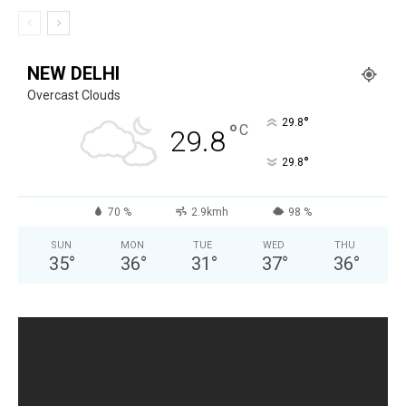
NEW DELHI
Overcast Clouds
°
29.8
°
C
29.8
°
29.8
70 %
2.9kmh
98 %
SUN
MON
TUE
WED
THU
35
°
36
°
31
°
37
°
36
°