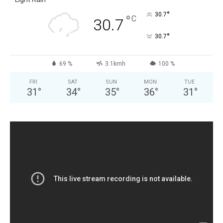
°
30.7
°
C
30.7
°
30.7
69 %
3.1kmh
100 %
FRI
SAT
SUN
MON
TUE
31
°
34
°
35
°
36
°
31
°