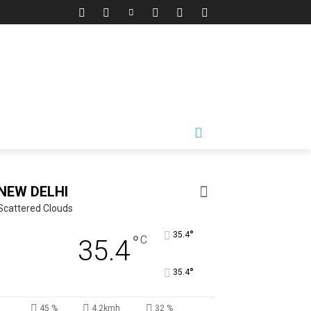
NEW DELHI
Scattered Clouds
°
35.4
°
C
35.4
°
35.4
45 %
4.2kmh
32 %