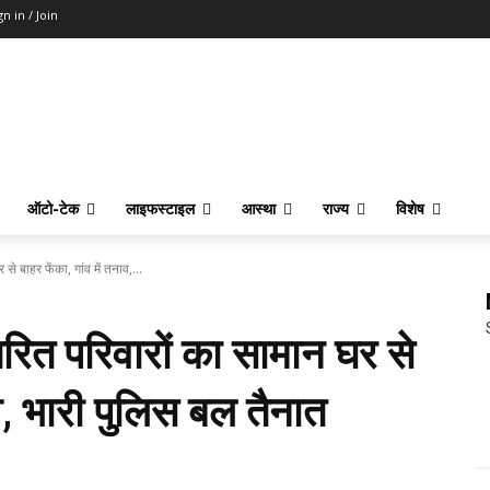
gn in / Join
ऑटो-टेक
लाइफस्टाइल
आस्था
राज्य
विशेष
े बाहर फेंका, गांव में तनाव,...
रित परिवारों का सामान घर से
ाव, भारी पुलिस बल तैनात