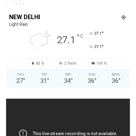
NEW DELHI
Light Rain
°
27.1
°
C
27.1
°
27.1
85 %
2.7kmh
100 %
THU
FRI
SAT
SUN
MON
27
°
31
°
34
°
36
°
36
°