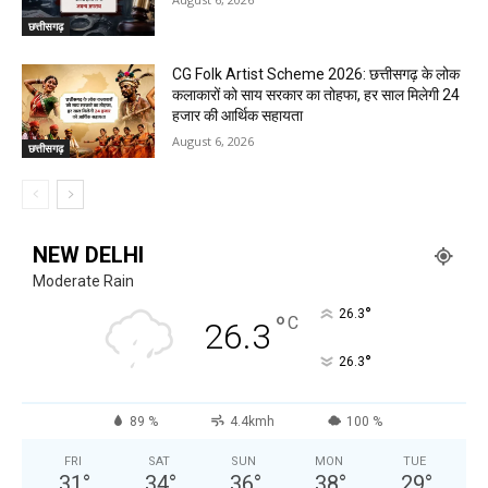
छत्तीसगढ़
CG Folk Artist Scheme 2026: छत्तीसगढ़ के लोक
कलाकारों को साय सरकार का तोहफा, हर साल मिलेगी 24
हजार की आर्थिक सहायता
August 6, 2026
छत्तीसगढ़
NEW DELHI
Moderate Rain
°
26.3
°
C
26.3
°
26.3
89 %
4.4kmh
100 %
FRI
SAT
SUN
MON
TUE
31
°
34
°
36
°
38
°
29
°