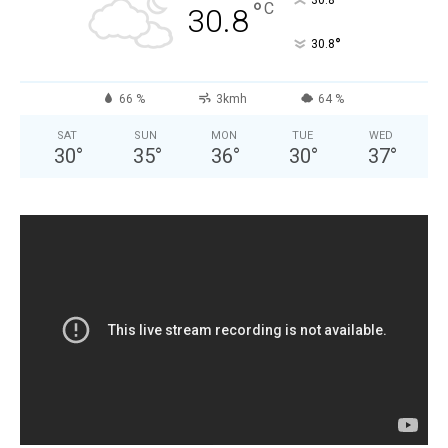
°
30.8
°
C
30.8
°
30.8
66 %
3kmh
64 %
SAT
SUN
MON
TUE
WED
30
°
35
°
36
°
30
°
37
°