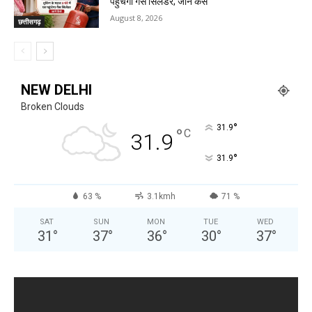
पहुंचेगा गैस सिलेंडर; जानें कैसे
August 8, 2026
छत्तीसगढ़
NEW DELHI
Broken Clouds
°
31.9
°
C
31.9
°
31.9
63 %
3.1kmh
71 %
SAT
SUN
MON
TUE
WED
31
°
37
°
36
°
30
°
37
°