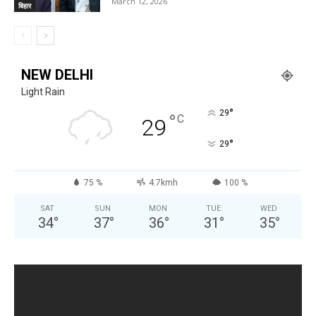
March 12, 2026
बिहार
NEW DELHI
Light Rain
°
29
°
C
29
°
29
75 %
4.7kmh
100 %
SAT
SUN
MON
TUE
WED
34
°
37
°
36
°
31
°
35
°