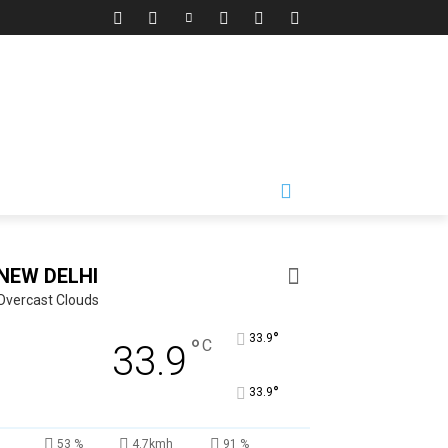
NEW DELHI
Overcast Clouds
°
33.9
°
C
33.9
°
33.9
53 %
4.7kmh
91 %