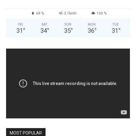
69 %
3.1kmh
100 %
FRI
SAT
SUN
MON
TUE
31
°
34
°
35
°
36
°
31
°
MOST POPULAR