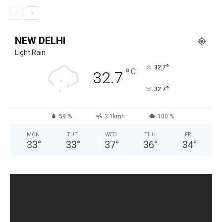
NEW DELHI
Light Rain
°
32.7
°
C
32.7
°
32.7
59 %
3.1kmh
100 %
MON
TUE
WED
THU
FRI
33
°
33
°
37
°
36
°
34
°