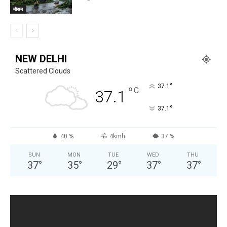
मौसम
NEW DELHI
Scattered Clouds
°
37.1
°
C
37.1
°
37.1
40 %
4kmh
37 %
SUN
MON
TUE
WED
THU
37
°
35
°
29
°
37
°
37
°