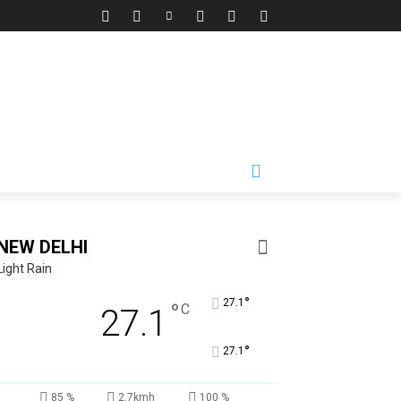
NEW DELHI
Light Rain
°
27.1
°
C
27.1
°
27.1
85 %
2.7kmh
100 %