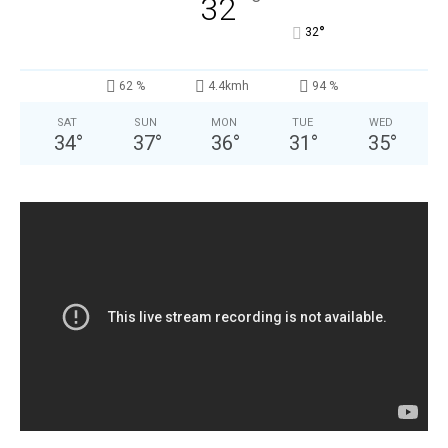
°
32
°
32
62 %
4.4kmh
94 %
SAT
SUN
MON
TUE
WED
34
°
37
°
36
°
31
°
35
°