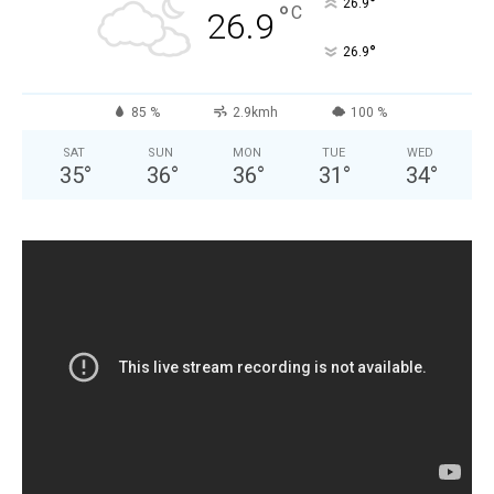
°
26.9
°
C
26.9
°
26.9
85 %
2.9kmh
100 %
SAT
SUN
MON
TUE
WED
35
°
36
°
36
°
31
°
34
°