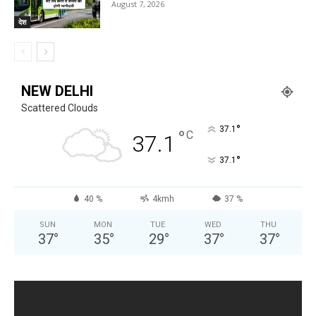
August 7, 2026
देश
NEW DELHI
Scattered Clouds
°
37.1
°
C
37.1
°
37.1
40 %
4kmh
37 %
SUN
MON
TUE
WED
THU
37
°
35
°
29
°
37
°
37
°