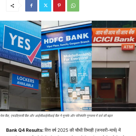
येस बैंक, एचडीएफसी बैंक और आईसीआईसीआई बैंक ने मुनाफे और परिसंपत्ति गुणवत्ता में दर्ज की बढ़त
Bank Q4 Results:
वित्त वर्ष 2025 की चौथी तिमाही (जनवरी-मार्च) में