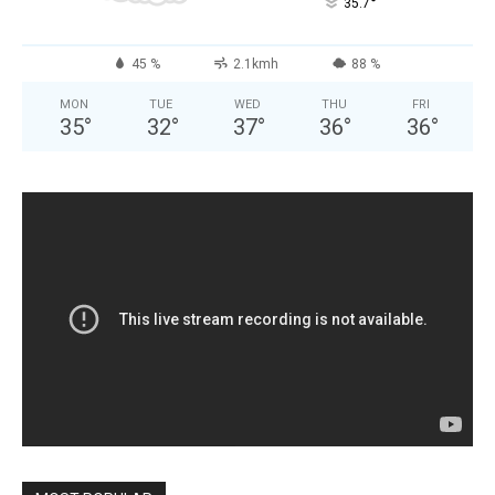
°
35.7
45 %
2.1kmh
88 %
MON
TUE
WED
THU
FRI
35
°
32
°
37
°
36
°
36
°