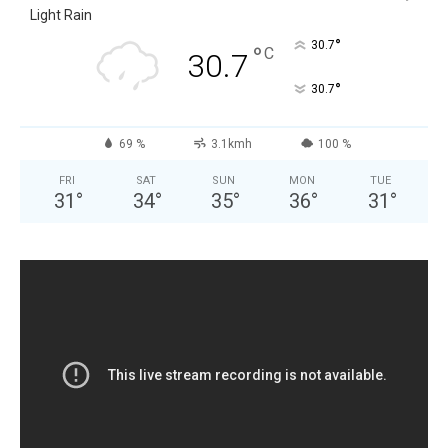
Light Rain
°
30.7
°
C
30.7
°
30.7
69 %
3.1kmh
100 %
FRI
SAT
SUN
MON
TUE
31
°
34
°
35
°
36
°
31
°