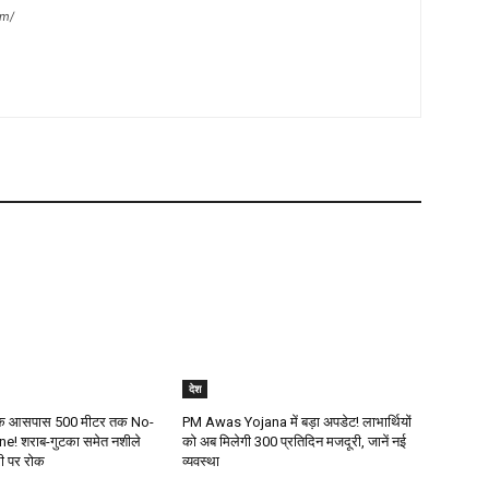
om/
देश
ं के आसपास 500 मीटर तक No-
PM Awas Yojana में बड़ा अपडेट! लाभार्थियों
! शराब-गुटका समेत नशीले
को अब मिलेगी ₹300 प्रतिदिन मजदूरी, जानें नई
्री पर रोक
व्यवस्था