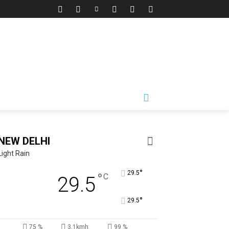
NEW DELHI
Light Rain
°
29.5
°
C
29.5
°
29.5
75 %
3.1kmh
99 %