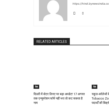
https://hindi.bynewsindia.c
RELATED ARTICLES
देश
देश
दिल्ली में वोटर लिस्ट पर बड़ा अपडेट! 17 अगस्त
स्कूल-कॉलेजो
तक एन्यूमरेशन फॉर्म नहीं भरा तो कट सकता है
Tobacco Zone
नाम
पदार्थों की बिक