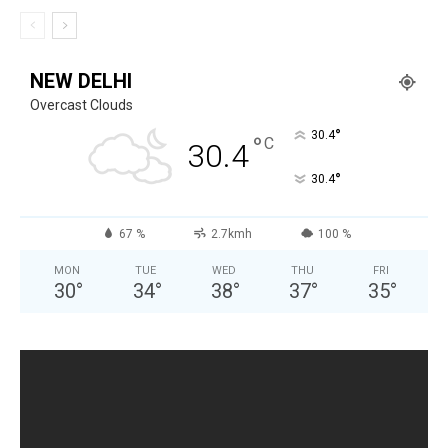
NEW DELHI
Overcast Clouds
°
30.4
°
C
30.4
°
30.4
67 %
2.7kmh
100 %
MON
TUE
WED
THU
FRI
30
°
34
°
38
°
37
°
35
°