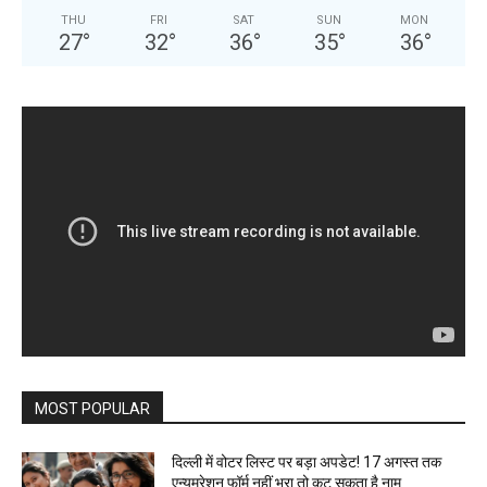
THU
FRI
SAT
SUN
MON
27
°
32
°
36
°
35
°
36
°
MOST POPULAR
दिल्ली में वोटर लिस्ट पर बड़ा अपडेट! 17 अगस्त तक
एन्यूमरेशन फॉर्म नहीं भरा तो कट सकता है नाम