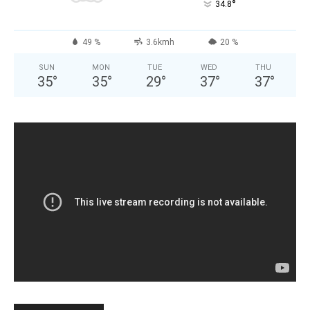
°
34.8
49 %
3.6kmh
20 %
SUN
MON
TUE
WED
THU
35
°
35
°
29
°
37
°
37
°