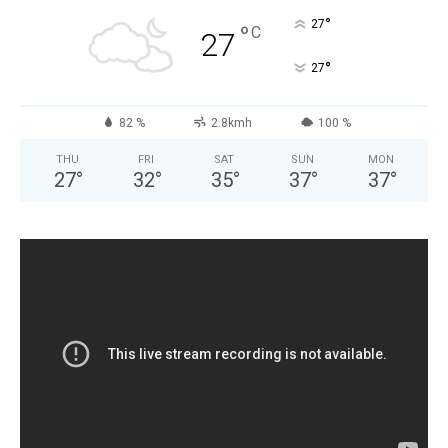
°
27
°
C
27
°
27
82 %
2.8kmh
100 %
THU
FRI
SAT
SUN
MON
27
°
32
°
35
°
37
°
37
°