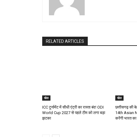
RELATED ARTICLES
खेल
खेल
ICC टूर्नामेंट में सीधी एंट्री का रास्ता बंद! ODI
छत्तीसगढ़ की बे
World Cup 2027 से पहले टीम को लगा बड़ा
14th Asian N
झटका
करेंगी भारत का 