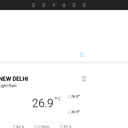
NEW DELHI
Light Rain
°
26.9
°
C
26.9
°
26.9
84 %
2.7kmh
99 %