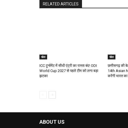
RELATED ARTICLES
खेल
खेल
ICC टूर्नामेंट में सीधी एंट्री का रास्ता बंद! ODI
छत्तीसगढ़ की बे
World Cup 2027 से पहले टीम को लगा बड़ा
14th Asian N
झटका
करेंगी भारत का 
ABOUT US