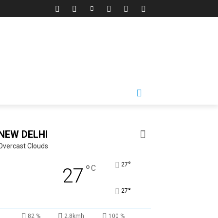
NEW DELHI
Overcast Clouds
°
27
°
C
27
°
27
82 %
2.8kmh
100 %