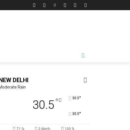
NEW DELHI
Moderate Rain
°
30.5
°
C
30.5
°
30.5
71 %
2.6kmh
100 %