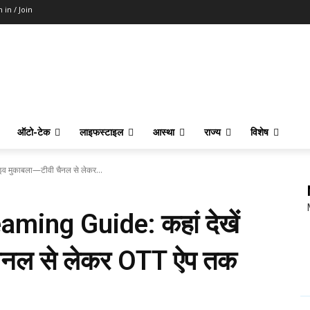
n in / Join
ऑटो-टेक
लाइफस्टाइल
आस्था
राज्य
विशेष
व मुकाबला—टीवी चैनल से लेकर...
ming Guide: कहां देखें
ैनल से लेकर OTT ऐप तक