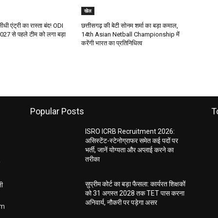
खेल
ं सीधी एंट्री का रास्ता बंद! ODI
छत्तीसगढ़ की बेटी सोनम शर्मा का बड़ा कमाल,
7 से पहले टीम को लगा बड़ा
14th Asian Netball Championship में
करेंगी भारत का प्रतिनिधित्व
Popular Posts
T
ISRO ICRB Recruitment 2026:
असिस्टेंट-स्टेनोग्राफर समेत कई पदों पर
भर्ती, जानें योग्यता और अप्लाई करने का
तरीका
ती
सुप्रीम कोर्ट का बड़ा फैसला: कार्यरत शिक्षकों
को 31 अगस्त 2028 तक TET पास करना
अनिवार्य, नौकरी पर पड़ेगा असर
om