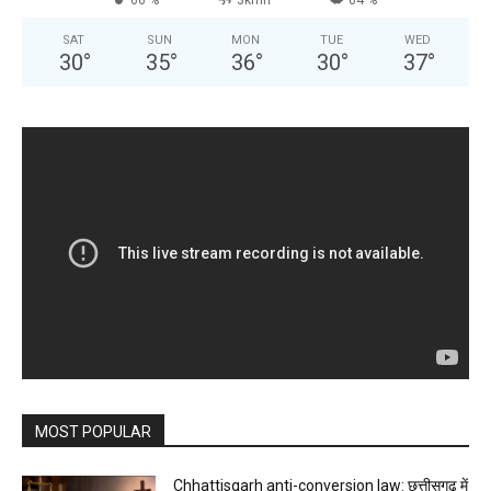
66 %
3kmh
64 %
SAT
SUN
MON
TUE
WED
30
°
35
°
36
°
30
°
37
°
MOST POPULAR
Chhattisgarh anti-conversion law: छत्तीसगढ़ में