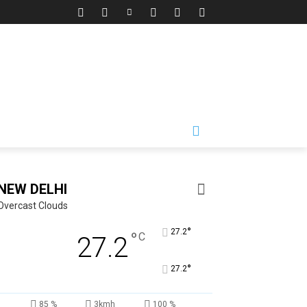
NEW DELHI
Overcast Clouds
°
27.2
°
C
27.2
°
27.2
85 %
3kmh
100 %