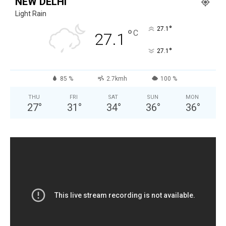
NEW DELHI
Light Rain
°
27.1
°
C
27.1
°
27.1
85 %
2.7kmh
100 %
THU
FRI
SAT
SUN
MON
27
°
31
°
34
°
36
°
36
°