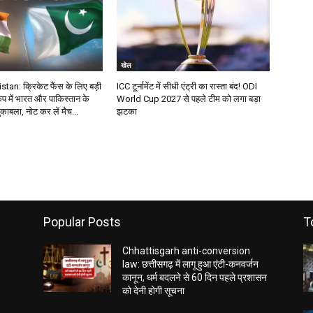
खेल
tan: क्रिकेट फैंस के लिए बड़ी
ICC टूर्नामेंट में सीधी एंट्री का रास्ता बंद! ODI
 में भारत और पाकिस्तान के
World Cup 2027 से पहले टीम को लगा बड़ा
काबला, नोट कर लें मैच...
झटका
Popular Posts
T
Chhattisgarh anti-conversion
law: छत्तीसगढ़ में लागू हुआ एंटी-कनवर्जन
कानून, धर्म बदलने से 60 दिन पहले प्रशासन
को देनी होगी सूचना