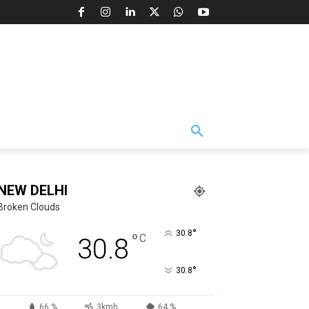
NEW DELHI
Broken Clouds
°
30.8
°
C
30.8
°
30.8
66 %
3kmh
64 %