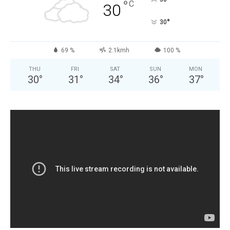
°
C
30
°
30
69 %
2.1kmh
100 %
THU
FRI
SAT
SUN
MON
30
°
31
°
34
°
36
°
37
°