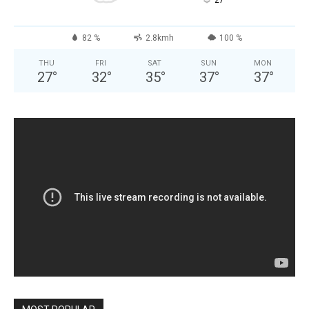
°
27
82 %
2.8kmh
100 %
THU
FRI
SAT
SUN
MON
27
°
32
°
35
°
37
°
37
°